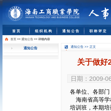
首 页
组 织 机 构
通 知 公 告
职 称 评 定
首页
>>
通知公告
>>
详细内容
通知公告 >> 正文
通知公告
关于做好
日期：2009-0
各单位、各部门
海南省高等学
培训班，本期培