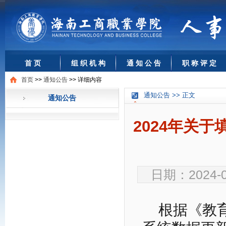
首 页
组 织 机 构
通 知 公 告
职 称 评 定
首页
>>
通知公告
>>
详细内容
通知公告 >> 正文
通知公告
2024年关
日期：2024-0
根据《教