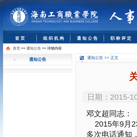
首 页
组 织 机 构
通 知 公 告
职 称 评 定
首页
>>
通知公告
>>
详细内容
通知公告 >> 正文
通知公告
日期：2015-1
邓文超同志：
2015年9月
多次电话通知，但