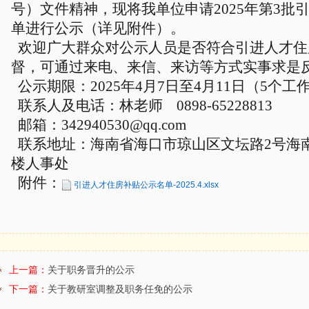
号）文件精神，现将我
单位申请
20
25
年第
3
批
单进行公示（详见附件）
。
欢迎广大群众对公示人员是否符合
引进
人才住
督，可通过来电、来信、来访等方式实事求是
公示期限：20
25
年
4
月
7
日至
4
月
11
日（5个工
联系
人及
电话：
林老师 0898-65228813
邮箱：
342940530@qq.com
联系地址
：
海南省海口市琼山区文坛路2号海
楼人事处
附件：
引进人才住房补贴公示名单-2025.4.xlsx
上一篇：
关于职务晋升的公示
下一篇：
关于教研室调整及职务任免的公示