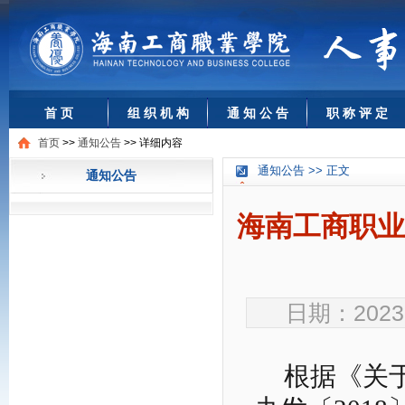
首 页
组 织 机 构
通 知 公 告
职 称 评 定
首页
>>
通知公告
>>
详细内容
通知公告 >> 正文
通知公告
海南工商职业
日期：2023-
根据《关