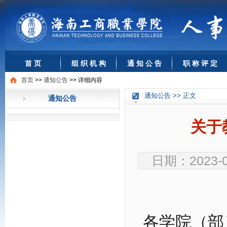
首 页
组 织 机 构
通 知 公 告
职 称 评 定
首页
>>
通知公告
>>
详细内容
通知公告 >> 正文
通知公告
关于
日期：2023-0
各学院（部