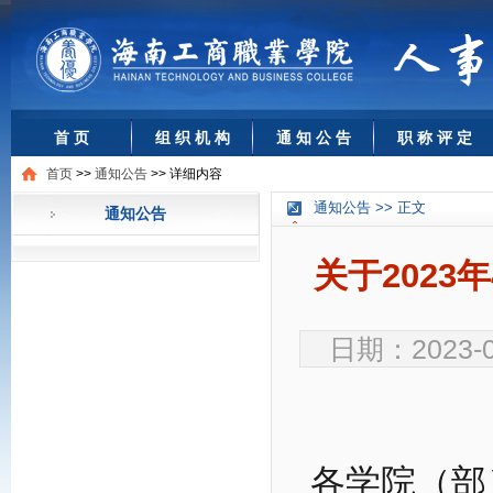
首 页
组 织 机 构
通 知 公 告
职 称 评 定
首页
>>
通知公告
>>
详细内容
通知公告 >> 正文
通知公告
关于2023
日期：2023-0
各学院（部