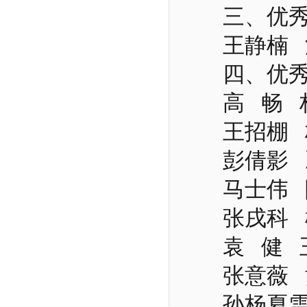
三、
优
王静楠
四、
优
高
畅
王招棚
彭倩影
马士伟
张戌科
袁
健
张意薇
孙杨夏