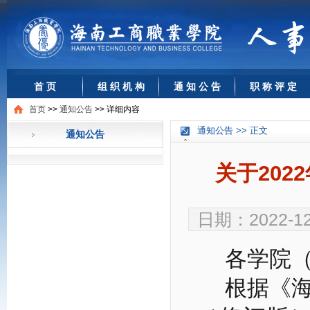
首 页
组 织 机 构
通 知 公 告
职 称 评 定
首页
>>
通知公告
>>
详细内容
通知公告 >> 正文
通知公告
关于20
日期：2022-1
各学院
根据《