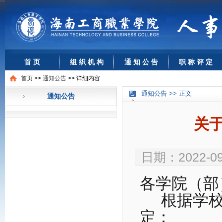
首 页
组 织 机 构
通 知 公 告
职 称 评 定
首页
>>
通知公告
>>
详细内容
通知公告 >> 正文
通知公告
关
日期：2022-0
各学院（部
根据学
定：