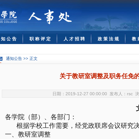
 知 公 告
职 称 评 定
人 才 招 聘
政 策 法 规
教 
通知公告 >> 正文
关于教研室调整及职务任免
日期：2019-12-27 00:00:00 发布人：rsc
各学院（部）、各部门：
根据学校工作需要，经党政联席会议研究
一、
教研室调整