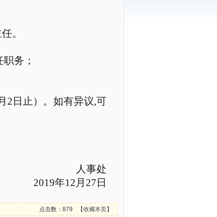
主任。
任职务；
月
2
日止）。如有异议
,
可
人事处
201
9
年
12
月
27
日
点击数：879
【
收藏本页
】