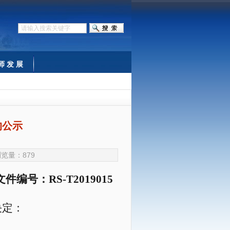
师 发 展
的公示
 浏览量：
879
文件编号：
RS-T2019
015
决定：