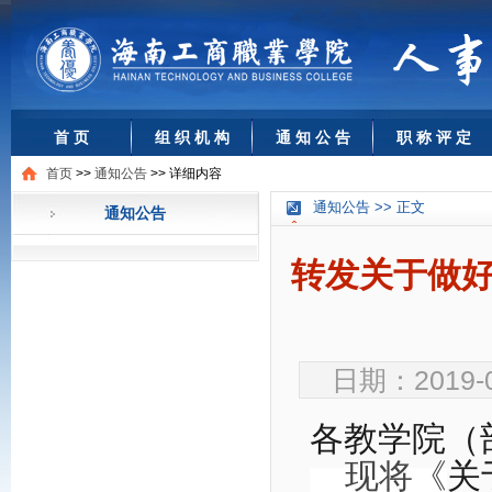
首 页
组 织 机 构
通 知 公 告
职 称 评 定
首页
>>
通知公告
>>
详细内容
通知公告 >> 正文
通知公告
转发关于做好2
日期：2019-
各教学院（
现将《
关