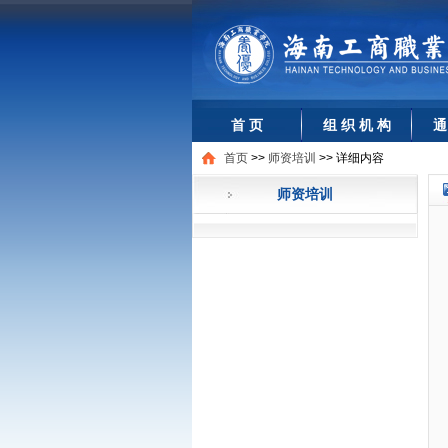
首 页
组 织 机 构
通
首页
>>
师资培训
>>
详细内容
师资培训