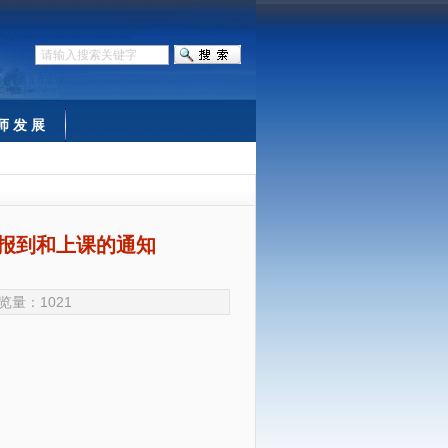
师 发 展
训报到和上课的通知
 浏览量：
1021