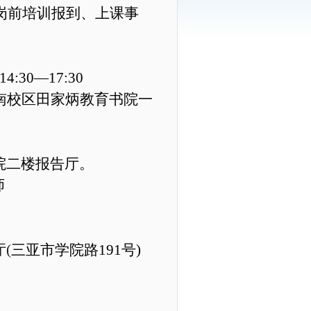
岗前培训报到、上课事
14
:30
—17
:30
南校区
田家炳教育书院
一
院
二楼报告厅。
师
厅
(
三亚市学院路
191号)