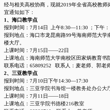
经与相关高校协商，现就
201
9
年全省高校教师
宜
通知如下：
1、海口教学点
报到时间：
7月
14
日
上午
8:30
—
11:30 ；下午：
报到地点：
海口市龙昆南路
99号
海南师范大学
楼大厅
。
上课时间：
7月
15
日
——
22
日
上课地点：海南师范大学南校区田家炳教育书
联系电话：
65809252 联系人：麦老师、
郭
老
2、三亚教学点
报到时间：
7月
10
日下午
14
:30
—17
:30
报到地点：
三亚学院书海馆一楼教务处办公大
上课时间：
7月
11
日
——1
8
日
上课地点：
三亚学院书德楼
216教室