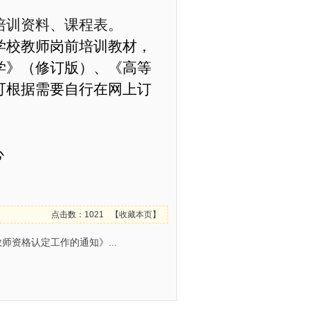
培训资料、课程表
。
学校教师岗前培训教材，
学》（修订版）
、
《高等
可
根据需要自行
在网上
订
心
点击数：1021
【
收藏本页
】
师资格认定工作的通知》...