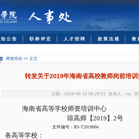
 知 公 告
职 称 评 定
人 才 招 聘
政 策 法 规
教 
师资培训 >> 正文
转发关于2019年海南省高校教师岗前培
日期：2019-06-10 08:29:51 发布人：rsc
海南省高等学校师资培训中心
琼高师【2019】2号
文件编号：RS-T2019004
各高等学校：