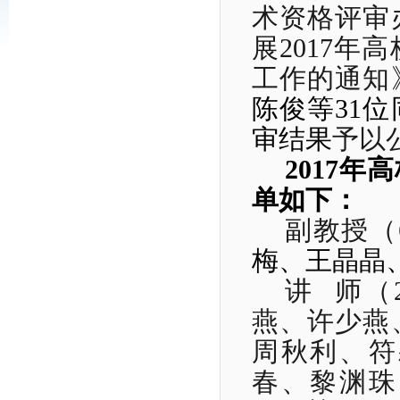
术资格评审
展
2017
年高
工作的通知
陈俊等
31
位
审结果
予以
2017
年高
单如下：
副教授（
梅、王晶晶
讲
师（
燕、许少燕
周秋利、符
春、黎渊珠