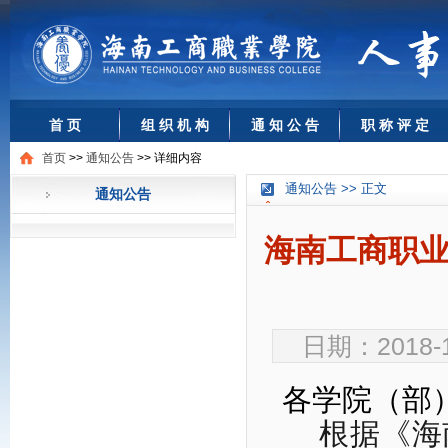
首 页
组 织 机 构
通 知 公 告
职 称 评 定
首页
>>
通知公告
>>
详细内容
通知公告 >> 正文
通知公告
海南工商职业
日期：2018-
各学院（部
根据《海