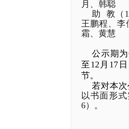
月、韩聪
助
教（
1
王鹏程、李
霜、黄慧
公示期为
至
12
月
17
日
节。
若对本次
以书面形式
6
）
。