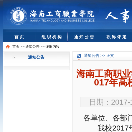
首 页
组 织 机 构
通 知 公 告
职 称 评 定
首页
>>
通知公告
>>
详细内容
通知公告 >> 正文
通知公告
海南工商职业
017年
日期：2017-
各单位、各部
我校2017