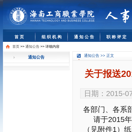
首 页
组 织 机 构
通 知 公 告
职 称 评 定
首页
>>
通知公告
>>
详细内容
通知公告 >> 正文
通知公告
关于报送20
日期：2015-0
各部门、各系
请于2015年
（见附件1）